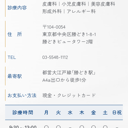
皮膚科｜小児皮膚科｜美容皮膚科
診療内容
形成外科｜アレルギー科
〒104-0054
住 所
東京都中央区勝どき1-8-1
勝どきビュータワー2階
TEL
03-5548-1112
都営大江戸線｢勝どき駅｣
最寄駅
A4a出口から徒歩1分
お支払い方法
現金・クレジットカード
診療時間
月
火
水
木
金
土
日祝
9:30～13:00
－
－