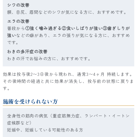
シワの改善
額、目尻、眉間などのシワが気になる方に、おすすめです。
エラの改善
普段から
①強く噛み過ぎる②食いしばりが強い③歯ぎしりが
強い
などの癖があり、エラの張りが気になる方に、おすすめ
です。
わきの多汗症の改善
わきの汗でお悩みの方に、おすすめです。
効果は投与後2〜3日後から現われ、通常3〜4ヶ月 持続します。
その後時間の経過と共に効果が消失し、投与前の状態に戻りま
す。
施術を受けられない方
全身性の筋肉の病気（重症筋無力症、ランバート・イートン
症候群など）
妊娠中、妊娠している可能性のある方