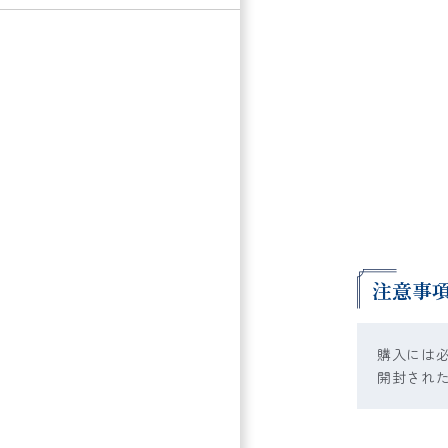
注意事
購入には
開封され