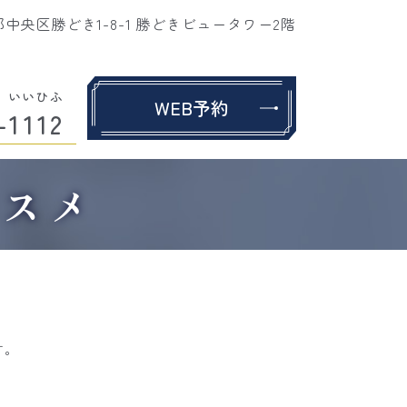
東京都中央区勝どき1-8-1 勝どきビュータワー2階
い
い
ひ
ふ
WEB予約
-
1
1
1
2
コスメ
す。