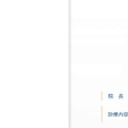
院 長
診療内