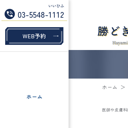
い
い
ひ
ふ
03-5548-
1
1
1
2
WEB予約
ホーム
ホーム
医師や皮膚科