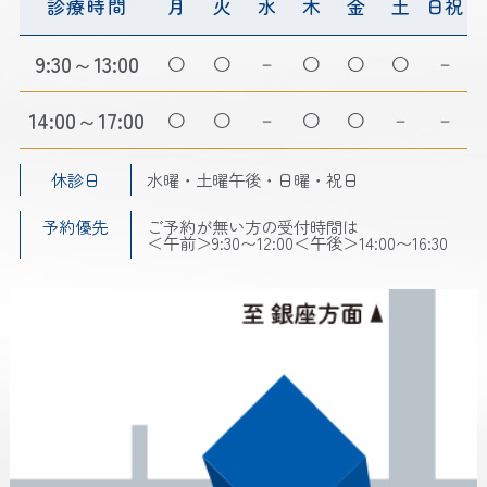
診療時間
月
火
水
木
金
土
日祝
9:30～13:00
－
－
14:00～17:00
－
－
－
休診日
水曜・土曜午後・日曜・祝日
予約優先
ご予約が無い方の受付時間は
＜午前＞9:30〜12:00＜午後＞14:00〜16:30